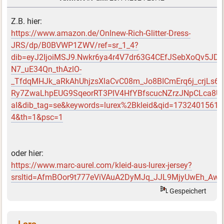
Z.B. hier:
https://www.amazon.de/Onlnew-Rich-Glitter-Dress-
JRS/dp/B0BVWP1ZWV/ref=sr_1_4?
dib=eyJ2IjoiMSJ9.Nwkr6ya4r4V7dr63G4CEfJSebXoQv5JD-
N7_uE34Qn_thAzlO-
_TfdqMHJk_aRkAhUhjzsXlaCvC08m_Jo8BICmErq6j_crjL
Ry7ZwaLhpEUG9SqeorRT3PlV4HfYBfscucNZrzJNpCLca8U
aI&dib_tag=se&keywords=lurex%2Bkleid&qid=1732401561&
4&th=1&psc=1
oder hier:
https://www.marc-aurel.com/kleid-aus-lurex-jersey?
srsltid=AfmBOor9t777eViVAuA2DyMJq_JJL9MjyUwEh_Aw6
Gespeichert