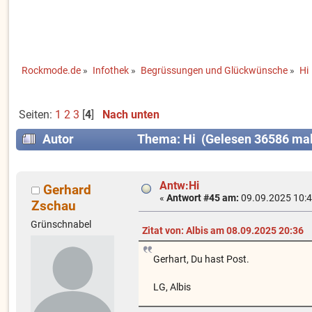
Rockmode.de
»
Infothek
»
Begrüssungen und Glückwünsche
»
Hi
Seiten:
1
2
3
[
4
]
Nach unten
Autor
Thema: Hi (Gelesen 36586 mal
Antw:Hi
Gerhard
«
Antwort #45 am:
09.09.2025 10:4
Zschau
Grünschnabel
Zitat von: Albis am 08.09.2025 20:36
Gerhart, Du hast Post.
LG, Albis