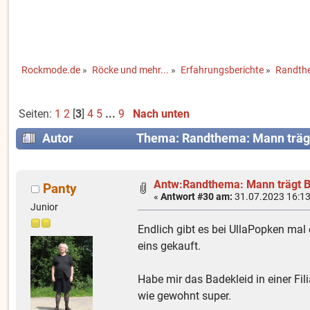
Rockmode.de
»
Röcke und mehr...
»
Erfahrungsberichte
»
Randth
Seiten:
1
2
[
3
]
4
5
...
9
Nach unten
Autor
Thema: Randthema: Mann träg
Antw:Randthema: Mann trägt 
Panty
«
Antwort #30 am:
31.07.2023 16:13
Junior
Endlich gibt es bei UllaPopken mal
eins gekauft.
Habe mir das Badekleid in einer Fil
wie gewohnt super.