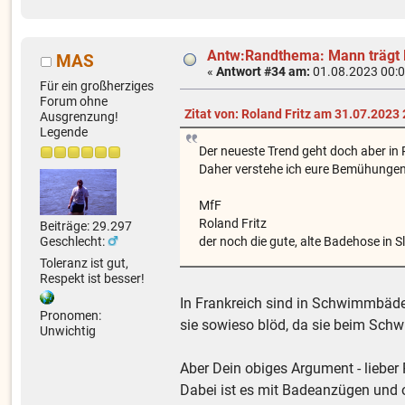
Antw:Randthema: Mann trägt
MAS
«
Antwort #34 am:
01.08.2023 00:0
Für ein großherziges
Forum ohne
Zitat von: Roland Fritz am 31.07.2023
Ausgrenzung!
Legende
Der neueste Trend geht doch aber in
Daher verstehe ich eure Bemühungen
MfF
Roland Fritz
Beiträge: 29.297
der noch die gute, alte Badehose in S
Geschlecht:
Toleranz ist gut,
Respekt ist besser!
In Frankreich sind in Schwimmbäder
Pronomen:
sie sowieso blöd, da sie beim Schw
Unwichtig
Aber Dein obiges Argument - lieber 
Dabei ist es mit Badeanzügen und 