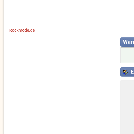
Rockmode.de
War
E