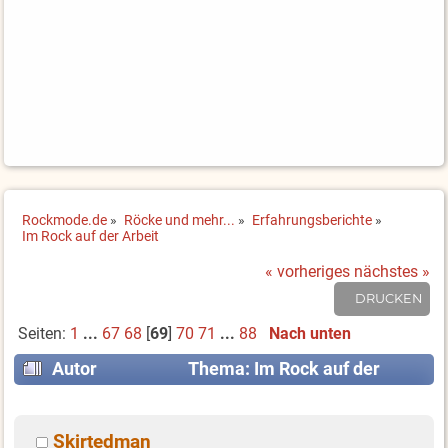
Rockmode.de
»
Röcke und mehr...
»
Erfahrungsberichte
»
Im Rock auf der Arbeit
« vorheriges
nächstes »
DRUCKEN
Seiten:
1
...
67
68
[
69
]
70
71
...
88
Nach unten
Autor
Thema: Im Rock auf der
Arbeit (Gelesen 1129772 mal)
Skirtedman