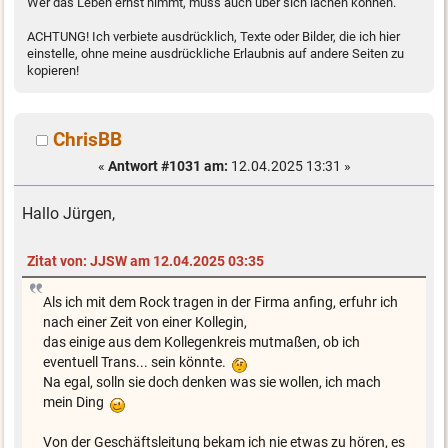
Wer das Leben ernst nimmt, muss auch über sich lachen können.
ACHTUNG! Ich verbiete ausdrücklich, Texte oder Bilder, die ich hier
einstelle, ohne meine ausdrückliche Erlaubnis auf andere Seiten zu
kopieren!
ChrisBB
«
Antwort #1031 am:
12.04.2025 13:31 »
Hallo Jürgen,
Zitat von: JJSW am 12.04.2025 03:35
Als ich mit dem Rock tragen in der Firma anfing, erfuhr ich
nach einer Zeit von einer Kollegin,
das einige aus dem Kollegenkreis mutmaßen, ob ich
eventuell Trans... sein könnte.
Na egal, solln sie doch denken was sie wollen, ich mach
mein Ding
Von der Geschäftsleitung bekam ich nie etwas zu hören, es