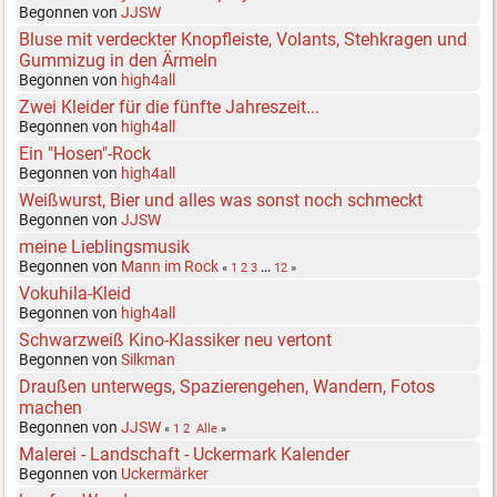
Begonnen von
JJSW
Bluse mit verdeckter Knopfleiste, Volants, Stehkragen und
Gummizug in den Ärmeln
Begonnen von
high4all
Zwei Kleider für die fünfte Jahreszeit...
Begonnen von
high4all
Ein "Hosen"-Rock
Begonnen von
high4all
Weißwurst, Bier und alles was sonst noch schmeckt
Begonnen von
JJSW
meine Lieblingsmusik
Begonnen von
Mann im Rock
«
1
2
3
...
12
»
Vokuhila-Kleid
Begonnen von
high4all
Schwarzweiß Kino-Klassiker neu vertont
Begonnen von
Silkman
Draußen unterwegs, Spazierengehen, Wandern, Fotos
machen
Begonnen von
JJSW
«
1
2
Alle
»
Malerei - Landschaft - Uckermark Kalender
Begonnen von
Uckermärker