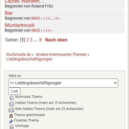
Laufen, Wandern, ...
Begonnen von Roland Fritz
Bier
Begonnen von
MAS
«
1
2
3
...
14
»
Mundartmusik
Begonnen von
MAS
«
1
2
3
»
Seiten: [
1
]
2
3
...
8
Nach oben
Rockmode.de
»
Andere interessante Themen
»
Lieblingsbeschäftigungen
Gehe zu:
Normales Thema
Heißes Thema (mehr als 15 Antworten)
Sehr heißes Thema (mehr als 25 Antworten)
Thema geschlossen
Fixiertes Thema
Umfrage