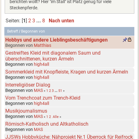
berichten wollt? Hier "im Stall" ist Platz genug für viele
Steckenpferde.
Seiten: [
1
]
2
3
...
8
Nach unten
Betreff
/
Begonnen von
Hobbys und andere Lieblingsbeschäftigungen
Begonnen von
Matthias
Gestreiftes Kleid mit diagonalem Saum und
überschnittenen, kurzen Ärmeln
Begonnen von
high4all
Sommerkleid mit Knopfleiste, Kragen und kurzen Ärmeln
Begonnen von
high4all
Interreligiöser Dialog
Begonnen von
MAS
«
1
2
3
...
51
»
Vom Trenchcoat zum Trench-Kleid
Begonnen von
high4all
Musikjournalismus
Begonnen von
MAS
«
1
2
Alle
»
Römisch-Katholisch und Altkatholisch
Begonnen von
MAS
JJSWs Hobbyküche: Nähprojekt Nr.1 Überrock für Reifrock