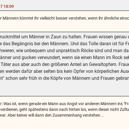
17 18:09
 Männern könntet ihr vielleicht besser verstehen, wenn ihr ähnliche ein
Druckmittel um Männer in Zaun zu halten. Frauen wissen genau um
ie das Begängnis bei den Männern. Und das Tolle daran ist für 
hweren, wie unbequem und unpraktisch Röcke sind und man darun
nner und gucken verwundert, wenn sie einen Mann im Rock seh
Täter aus aber auch den größeren Anteil an Gewaltopfern. Frauen
en werden dafür aber selten bis kein Opfer von körperlichen Au
" schon sehr früh in die Köpfe von Männern und Frauen gebran
1
ur: Was ist, wenn gerade ein Mann aus Angst vor anderen Männern ins "Fr
verdienen, geht spätestens dann nach hinten los, wenn dieser nicht Zu
ar. Aber keiner will dann den Zusammenhang verstehen...