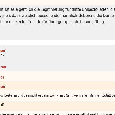
 ist es eigentlich die Legitimerung für dritte Unisextoiletten,
ollen, dass weiblich aussehende männlich-Geborene die Dament
bt nur eine extra Toilette für Randgruppen als Lösung übrig.
ben"
7 »
1:48
:26
9:40
gs bestehen und da macht es dann wohl wenig Sinn, wenn allen Männern Zutritt ge
nd?
en bei einem Mann immer, solange er nicht homosexuell ist und für Frauen e