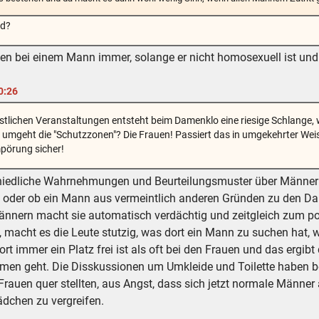
nd?
auen bei einem Mann immer, solange er nicht homosexuell ist und 
0:26
estlichen Veranstaltungen entsteht beim Damenklo eine riesige Schlange
umgeht die "Schutzzonen"? Die Frauen! Passiert das in umgekehrter Weise 
mpörung sicher!
edliche Wahrnehmungen und Beurteilungsmuster über Männer un
t oder ob ein Mann aus vermeintlich anderen Gründen zu den Dam
Männern macht sie automatisch verdächtig und zeitgleich zum pot
cht es die Leute stutzig, was dort ein Mann zu suchen hat, we
ort immer ein Platz frei ist als oft bei den Frauen und das erg
men geht. Die Disskussionen um Umkleide und Toilette haben b
s-Frauen quer stellten, aus Angst, dass sich jetzt normale Männ
dchen zu vergreifen.