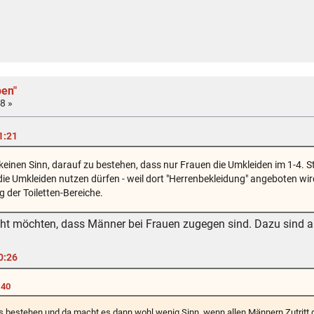
ben"
8 »
1:21
keinen Sinn, darauf zu bestehen, dass nur Frauen die Umkleiden im 1-4. S
die Umkleiden nutzen dürfen - weil dort "Herrenbekleidung" angeboten wir
 der Toiletten-Bereiche.
cht möchten, dass Männer bei Frauen zugegen sind. Dazu sind au
0:26
:40
 bestehen und da macht es dann wohl wenig Sinn, wenn allen Männern Zutritt 