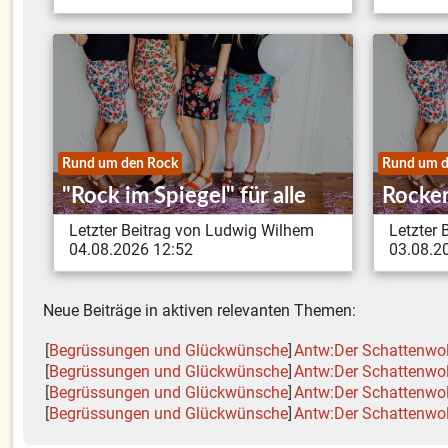
Rund um den Rock
Rund um d
"Rock im Spiegel" für alle
Rocker
Letzter Beitrag von Ludwig Wilhem
Letzter
04.08.2026 12:52
03.08.2
Neue Beiträge in aktiven relevanten Themen:
[
Begrüssungen und Glückwünsche
]
Antw:Der Schattenwo
[
Begrüssungen und Glückwünsche
]
Antw:Der Schattenwo
[
Begrüssungen und Glückwünsche
]
Antw:Der Schattenwo
[
Begrüssungen und Glückwünsche
]
Antw:Der Schattenwo