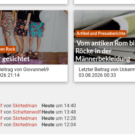
Artikel und Presseberichte
Vom antiken Rom bi
en Rock
Röcke in der
 gesichtet
Männerbekleidung
 Beitrag von Giovanne69
Letzter Beitrag von Ucker
026 21:14
03.08.2026 00:33
lf
von
Skirtedman
Heute
um 14:40
lf
von
Schattenwolf
Heute
um 13:48
lf
von
Skirtedman
Heute
um 12:28
lf
von
Skirtedman
Heute
um 12:04