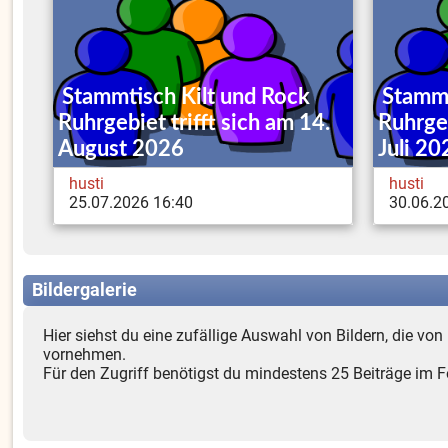
Stammtisch Kilt und Rock
Stammt
Ruhrgebiet trifft sich am 14.
Ruhrgeb
August 2026
Juli 20
husti
husti
25.07.2026 16:40
30.06.2
Bildergalerie
Hier siehst du eine zufällige Auswahl von Bildern, die vo
vornehmen.
Für den Zugriff benötigst du mindestens 25 Beiträge im 