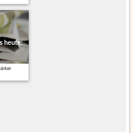
s heute:
märker