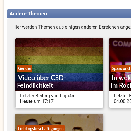
Andere Themen
Hier werden Themen aus einigen anderen Bereichen angez
Gender
Spass und
Video über CSD-
In welc
Feindlichkeit
im Roc
Letzter Beitrag von high4all
Letzter
Heute
um 17:17
04.08.2
Lieblingsbeschäftigungen