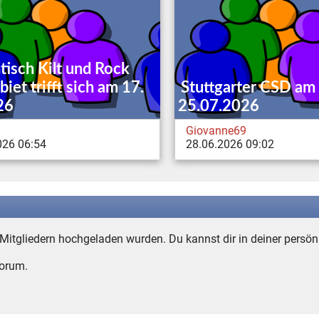
isch Kilt und Rock
iet trifft sich am 17.
Stuttgarter CSD am
26
25.07.2026
Giovanne69
026 06:54
28.06.2026 09:02
n Mitgliedern hochgeladen wurden. Du kannst dir in deiner persön
Forum.